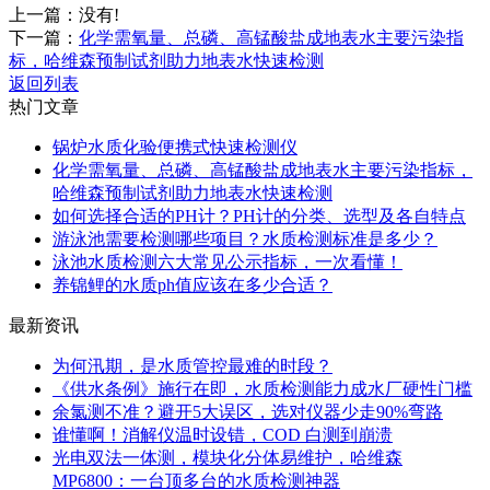
上一篇：
没有!
下一篇：
化学需氧量、总磷、高锰酸盐成地表水主要污染指
标，哈维森预制试剂助力地表水快速检测
返回列表
热门文章
锅炉水质化验便携式快速检测仪
化学需氧量、总磷、高锰酸盐成地表水主要污染指标，
哈维森预制试剂助力地表水快速检测
如何选择合适的PH计？PH计的分类、选型及各自特点
游泳池需要检测哪些项目？水质检测标准是多少？
泳池水质检测六大常见公示指标，一次看懂！
养锦鲤的水质ph值应该在多少合适？
最新资讯
为何汛期，是水质管控最难的时段？
《供水条例》施行在即，水质检测能力成水厂硬性门槛
余氯测不准？避开5大误区，选对仪器少走90%弯路
谁懂啊！消解仪温时设错，COD 白测到崩溃
光电双法一体测，模块化分体易维护，哈维森
MP6800：一台顶多台的水质检测神器