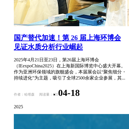
国产替代加速！第 26 届上海环博会
见证水质分析行业崛起
2025年4月21日至23日，第26届上海环博会
（IEexpoChina2025）在上海新国际博览中心盛大开幕。
作为亚洲环保领域的旗舰盛会，本届展会以“聚焦细分・
持续进化”为主题，吸引了全球2500余家企业参展，其...
04-18
作者：哈维森
阅读量：135
2025