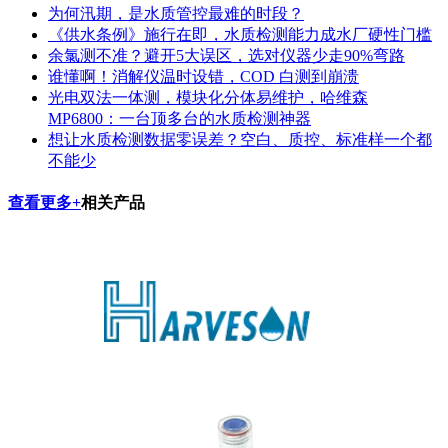
为何汛期，是水质管控最难的时段？
《供水条例》施行在即，水质检测能力成水厂硬性门槛
余氯测不准？避开5大误区，选对仪器少走90%弯路
谁懂啊！消解仪温时设错，COD 白测到崩溃
光电双法一体测，模块化分体易维护，哈维森
MP6800：一台顶多台的水质检测神器
想让水质检测数据零误差？空白、质控、标准样一个都
不能少
查看更多+
相关产品