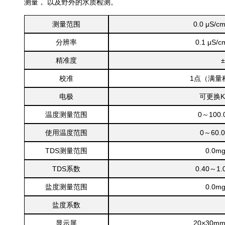
测量， 以及野外的水质检测。
测量范围
0.0 μS/c
分辨率
0.1 μS/
精准度
±
校准
1点（满量
电极
可更换K
温度测量范围
0～100.
使用温度范围
0～60.
TDS测量范围
0.0mg
TDS系数
0.40～1
盐度测量范围
0.0mg
盐度系数
显示屏
20
×
30m