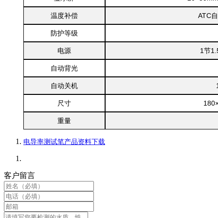
温度补偿
ATC
防护等级
电源
1节1.
自动背光
自动关机
尺寸
180
重量
电导率测试笔产品资料下载
客户留言