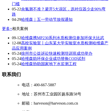
门槛
05-22
余氯测不准？避开5大误区，选对仪器少走90%弯
路
04-29
哈维森｜五一劳动节放假通知
更多+
相关案例
09-12
哈维森携MP230系列水质检测仪参加环保大比武
12-08
高校实验室丨山东某大学实验室水质检测哈维森产
品应用案例
05-24
徐州市公益诉讼快速检测培训班成功举办
05-24
哈维森助环保企业成功替换COD试剂
05-24
哈维森协助国家地下水监测工程
联系我们
电话：400-667-5887
地址：苏州市工业园区扬东路58号
邮箱：harveson@harveson.com.cn