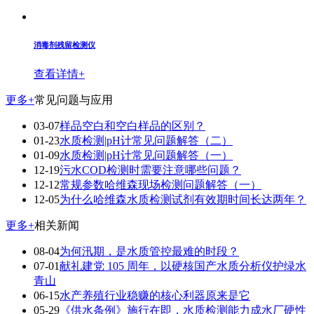
消毒剂残留检测仪
查看详情+
更多+
常见问题与应用
03-07
样品空白和空白样品的区别？
01-23
水质检测|pH计常见问题解答（二）
01-09
水质检测|pH计常见问题解答（一）
12-19
污水COD检测时需要注意哪些问题？
12-12
常规参数哈维森现场检测问题解答（一）
12-05
为什么哈维森水质检测试剂有效期时间长达两年？
更多+
相关新闻
08-04
为何汛期，是水质管控最难的时段？
07-01
献礼建党 105 周年，以硬核国产水质分析仪护绿水
青山
06-15
水产养殖行业稳赚的核心利器原来是它
05-29
《供水条例》施行在即，水质检测能力成水厂硬性